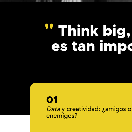
Think big,
es tan imp
Data
y creatividad: ¿amigos o
enemigos?