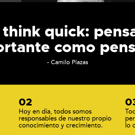
 think quick: pens
ortante como pen
- Camilo Plazas
Hoy en día, todos somos
Tod
responsables de nuestro propio
per
conocimiento y crecimiento.
lo 