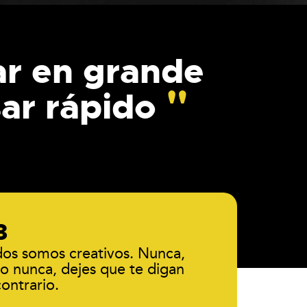
ar en grande
sar rápido
os somos creativos. Nunca,
o nunca, dejes que te digan
contrario.